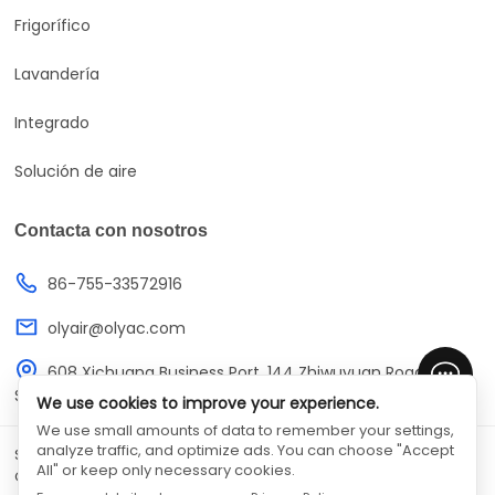
Frigorífico
Lavandería
Integrado
Solución de aire
Contacta con nosotros
86-755-33572916
olyair@olyac.com
608 Xichuang Business Port, 144 Zhiwuyuan Road,
Shenzhen, Guangdong, China
We use cookies to improve your experience.
We use small amounts of data to remember your settings,
analyze traffic, and optimize ads. You can choose "Accept
SHENZHEN OLYAIR ELECTRIC APPLIANCES CO., LTD. (en inglés)
All" or keep only necessary cookies.
©
All Rights Reserved