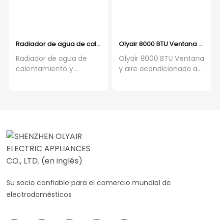
Radiador de agua de calentamiento y enfriamiento de la bobina 
Olyair 8000 BTU Ventana y aire
Radiador de agua de
Olyair 8000 BTU Ventana
calentamiento y
y aire acondicionado a
enfriamiento de la
través de la pared
bobina del ventilador
Nuevo para aplicaciones
hidrónico súper delgado
domésticas y hoteleras
12cm de grosor con el
Alimentado por CA
motor del inversor de
CC 115V / 60HZ del panel
de vidrio
Su socio confiable para el comercio mundial de
electrodomésticos