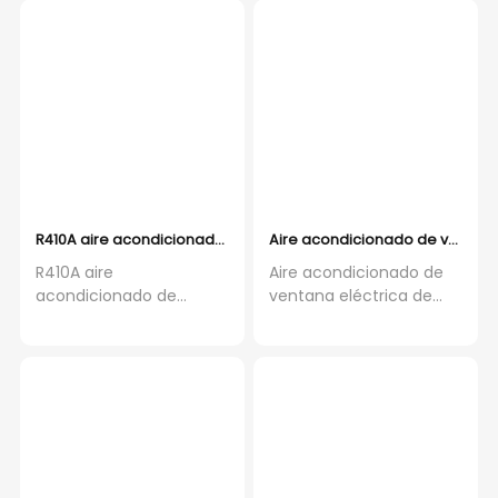
R410A aire acondicionado de conducto dividido para resort/a
Aire acondicionado de ventana 
R410A aire
Aire acondicionado de
acondicionado de
ventana eléctrica de
conducto dividido para
Olyair
resort/apartamento/hotel/casa
7000/8000/10000Btu
de motor AC para
tipo vertical de
grandes proyectos
enfriamiento montado
en la pared solo para
uso doméstico y
hotelero