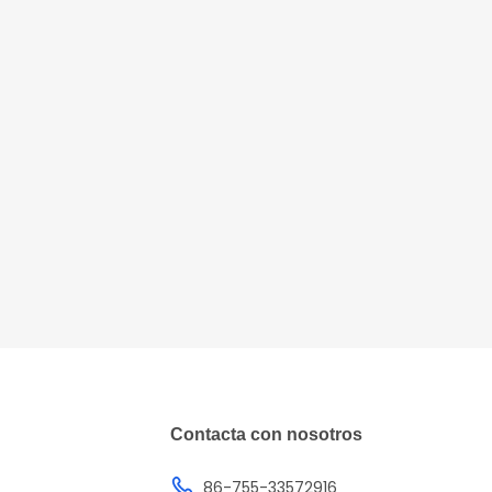
Contacta con nosotros
86-755-33572916