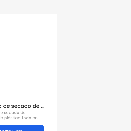
 de secado de lavadora de plástico todo en uno d
e secado de
e plástico todo en
ro inoxidable Olyair
 pantalla