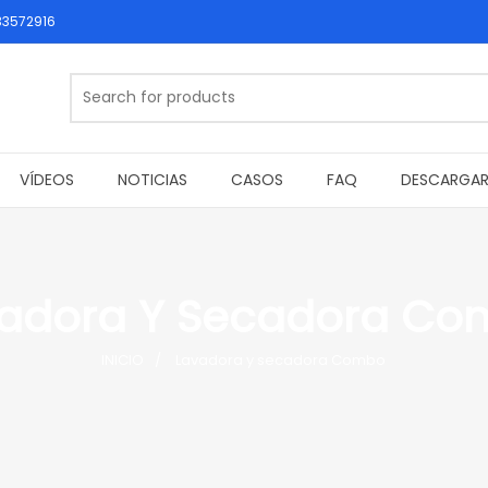
33572916
VÍDEOS
NOTICIAS
CASOS
FAQ
DESCARGA
adora Y Secadora C
INICIO
Lavadora y secadora Combo