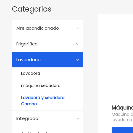
Categorías
Aire acondicionado
Frigorífico
Lavandería
Lavadora
máquina secadora
Lavadora y secadora
Combo
Máquina
Máquina d
Integrado
lavadora d
uno de ace
12/7kg con