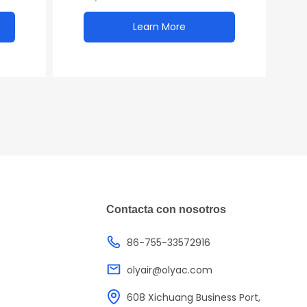
totalmente automática
r
Learn More
Contacta con nosotros
86-755-33572916
olyair@olyac.com
608 Xichuang Business Port,