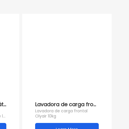
tica de acero inoxidable y plástico Lavadora c
ica OLYAIR 15KG con estándar de la UE--en
Lavadora de carga frontal Olyair 10
Lavadora de carga frontal
 la
Olyair 10kg