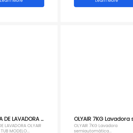
Learn More
Learn More
 DE LAVADORA OLYAIR 12KG TWIN TUB MODELO POP
OLYAIR 7KG Lavadora s
DE LAVADORA OLYAIR
OLYAIR 7KG Lavadora
N TUB MODELO
semiautomática