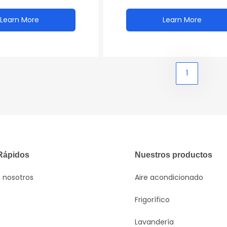
Electrodoméstico eléctrico
para uso en el hotel Estánda
Learn More
Learn More
de la UE
1
Rápidos
Nuestros productos
 nosotros
Aire acondicionado
Frigorífico
Lavandería