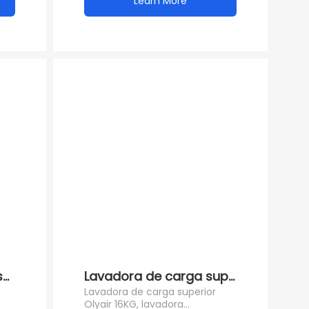
Learn More
ULAR--en
emiautomática Electrodoméstico eléctrico para us
Lavadora de carga superior Olyair 
Lavadora de carga superior
Olyair 16KG, lavadora