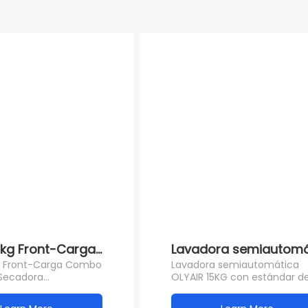
12kg Front-Carga Combo Lavadora Secadora automá
Lavadora semiautomát
kg Front-Carga Combo
Lavadora semiautomática
Secadora
OLYAIR 15KG con estándar de
a de acero
UE
 y plástico Lavadora