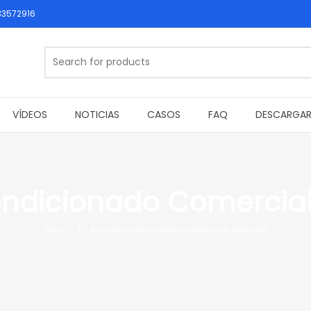
33572916
VÍDEOS
NOTICIAS
CASOS
FAQ
DESCARGA
ondicionado Comercia
INICIO
Aire acondicionado comercial pesado